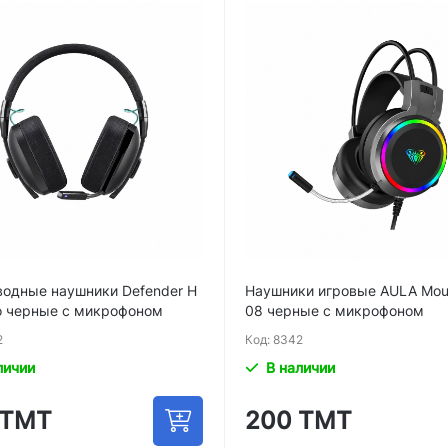
водные наушники Defender H
Наушники игровые AULA Mou
ro черные с микрофоном
08 черные с микрофоном
2
Код: 8342
личии
В наличии
 ТМТ
200 ТМТ