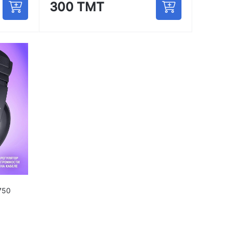
300 ТМТ
750