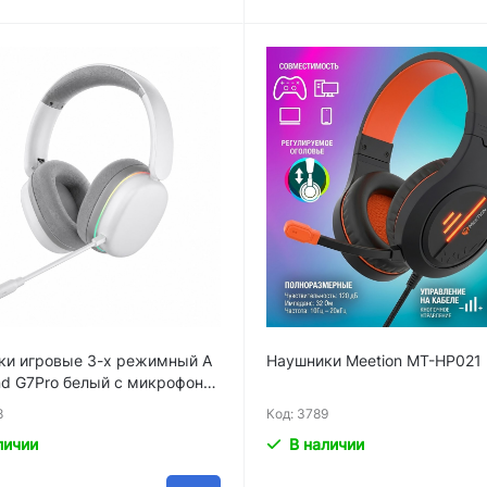
ки игровые 3-х режимный A
Наушники Meetion MT-HP021
d G7Pro белый с микрофоно
8
Код: 3789
личии
В наличии