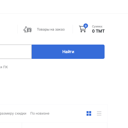
0
Сумма:
Товары на заказ
0 ТМТ
Найти
ля ПК
размеру скидки
По новизне