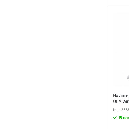
Наушни
ULA Win
м
Код: 833
В на