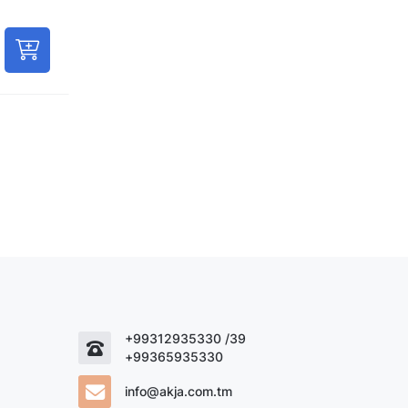
+99312935330 /39
+99365935330
info@akja.com.tm