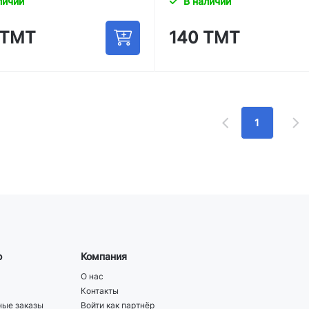
личии
В наличии
 ТМТ
140 ТМТ
1
ю
Компания
О нас
Контакты
ые заказы
Войти как партнёр