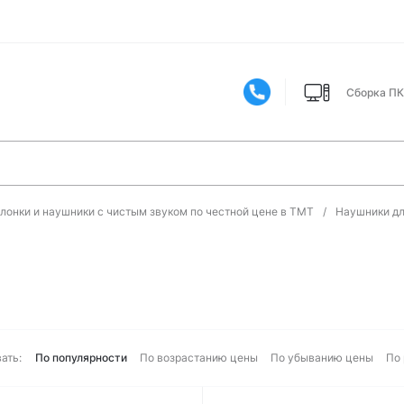
Сборка ПК
олонки и наушники с чистым звуком по честной цене в ТМТ
/
Наушники д
ать:
По популярности
По возрастанию цены
По убыванию цены
По 