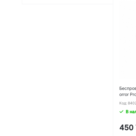
Беспро
orror P
Код: 840
В на
450