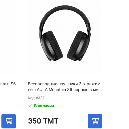
ntain S6
Беспроводные наушники 3-х режим
ные AULA Mountain S6 черные с мик
рофоном
Код: 8337
В наличии
350 ТМТ