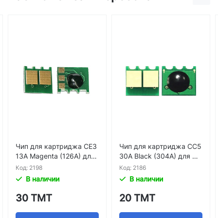
Чип для картриджа CE3
Чип для картриджа CC5
13A Magenta (126A) для
30A Black (304A) для HP
CP1025 M175 M275
CLJ CP2020 CLJ CP2025
Код: 2198
Код: 2186
CLJ CM2320
В наличии
В наличии
30 ТМТ
20 ТМТ