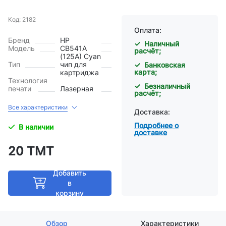
Код: 2182
Оплата:
Бренд
HP
✓ Наличный
Модель
CB541A
расчёт;
(125A) Cyan
Тип
чип для
✓ Банковская
карта;
картриджа
Технология
✓ Безналичный
печати
Лазерная
расчёт;
Все характеристики
Доставка:
Подробнее о
В наличии
доставке
20 ТМТ
Добавить
в
корзину
Обзор
Характеристики