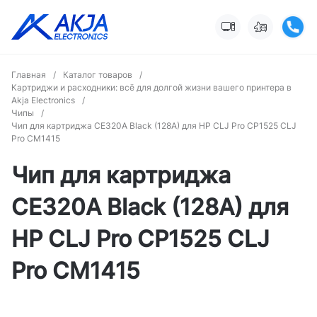
Главная
/
Каталог товаров
/
Картриджи и расходники: всё для долгой жизни вашего принтера в
Akja Electronics
/
Чипы
/
Чип для картриджа CE320A Black (128A) для HP CLJ Pro CP1525 CLJ
Pro CM1415
Чип для картриджа
CE320A Black (128A) для
HP CLJ Pro CP1525 CLJ
Pro CM1415