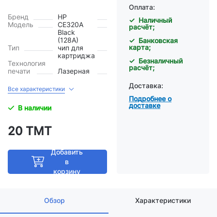
Оплата:
Бренд
HP
✓ Наличный
Модель
CE320A
расчёт;
Black
(128A)
✓ Банковская
карта;
Тип
чип для
картриджа
✓ Безналичный
Технология
расчёт;
печати
Лазерная
Доставка:
Все характеристики
Подробнее о
доставке
В наличии
20 ТМТ
Добавить
в
корзину
Обзор
Характеристики