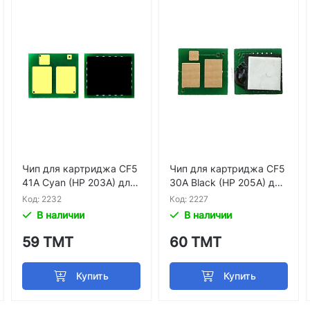
Чип для картриджа CF5
Чип для картриджа CF5
41A Cyan (HP 203A) для
30A Black (HP 205A) для
HP M254 M281 M280
HP M180 M181 M154
Код: 2232
Код: 2227
В наличии
В наличии
59 ТМТ
60 ТМТ