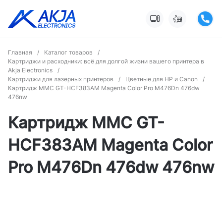
Главная
/
Каталог товаров
/
Картриджи и расходники: всё для долгой жизни вашего принтера в
Akja Electronics
/
Картриджи для лазерных принтеров
/
Цветные для HP и Canon
/
Картридж MMC GT-HCF383AM Magenta Color Pro M476Dn 476dw
476nw
Картридж MMC GT-
HCF383AM Magenta Color
Pro M476Dn 476dw 476nw