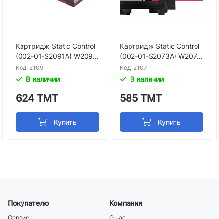
Картридж Static Control
Картридж Static Control
(002-01-S2091A) W2091
(002-01-S2073A) W2073
A Cyan HP Color Laser 15
A (117A) Magenta HP Colo
Код: 2109
Код: 2107
0 MFP 178 179
r Laser 150 MFP 178 179
В наличии
В наличии
624 ТМТ
585 ТМТ
Покупателю
Компания
Сервис
О нас