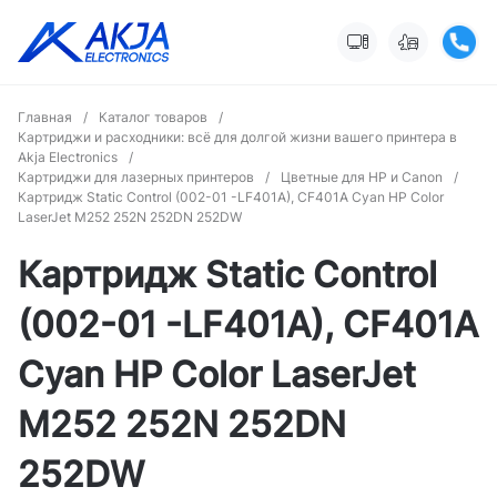
Главная
/
Каталог товаров
/
Картриджи и расходники: всё для долгой жизни вашего принтера в
Akja Electronics
/
Картриджи для лазерных принтеров
/
Цветные для HP и Canon
/
Картридж Static Control (002-01 -LF401A), CF401A Cyan HP Color
LaserJet M252 252N 252DN 252DW
Картридж Static Control
(002-01 -LF401A), CF401A
Cyan HP Color LaserJet
M252 252N 252DN
252DW