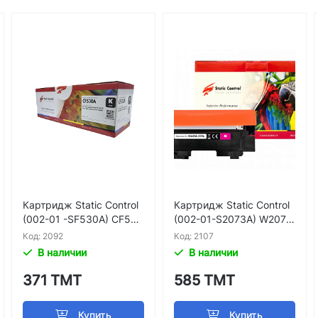
Картридж Static Control
Картридж Static Control
(002-01 -SF530A) CF530
(002-01-S2073A) W2073
A Black HP Color LaserJet
A (117A) Magenta HP Colo
Код: 2092
Код: 2107
Pro M154 M180 M181 MF
r Laser 150 MFP 178 179
В наличии
В наличии
P
371 ТМТ
585 ТМТ