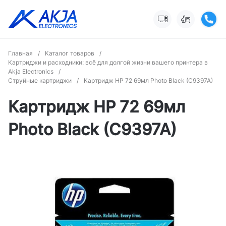
Главная
/
Каталог товаров
/
Картриджи и расходники: всё для долгой жизни вашего принтера в
Akja Electronics
/
Струйные картриджи
/
Картридж HP 72 69мл Photo Black (C9397A)
Картридж HP 72 69мл
Photo Black (C9397A)