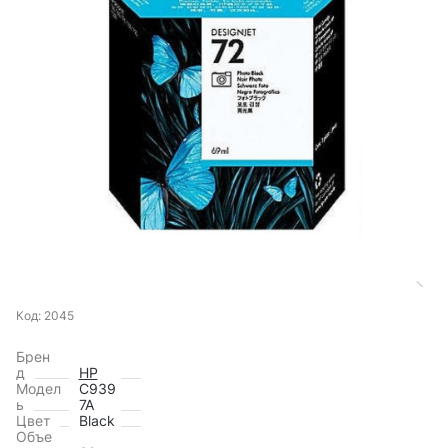
Код: 2045
Брен
д
HP
Модел
C939
ь
7A
Цвет
Black
Объе