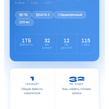
буфер · 12мс · 115г
1 ТБ
SATA 3
Ударопрочный
12 мс
1ТБ
32
12
115
ЁМКОСТЬ
МБ
МС
Г ВЕС
БУФЕР
ДОСТУП
1
32
ТЕРАБАЙТ
МБ БУФЕР
Общая ёмкость
Кэш-память чтения/
накопителя
записи