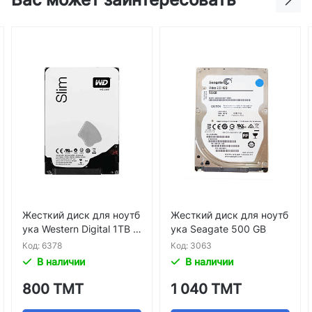
есткий диск для ноутб
Жесткий диск для ноутб
Жест
а Western Digital 1TB Sl
ука Seagate 500 GB
ука 
д: 6378
Код: 3063
Код: 
В наличии
В наличии
В 
00 ТМТ
1 040 ТМТ
90