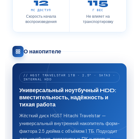
12
115
МС ДОСТУП
Г ВЕС
Скорость начала
Не влияет на
воспроизведения
транспортировку
О накопителе
// HGST TRAVELSTAR 1TB · 2.5" · SATA3 ·
INTERNAL HDD
Универсальный ноутбучный HDD:
вместительность, надёжность и
тихая работа
Жёсткий диск HGST Hitachi Travelstar —
универсальный внутренний накопитель форм-
фактора 2.5 дюйма с объёмом 1 ТБ. Подходит