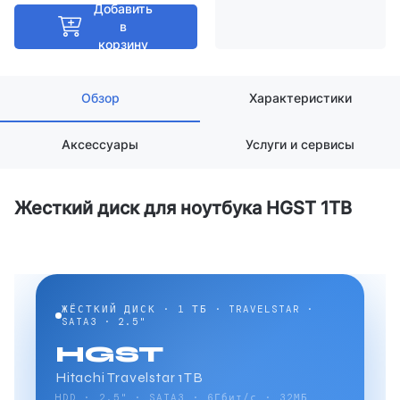
Добавить
в
корзину
Обзор
Характеристики
Аксессуары
Услуги и сервисы
Жесткий диск для ноутбука HGST 1TB
ЖЁСТКИЙ ДИСК · 1 ТБ · TRAVELSTAR ·
SATA3 · 2.5"
HGST
Hitachi Travelstar 1TB
HDD · 2.5" · SATA3 · 6Гбит/с · 32МБ