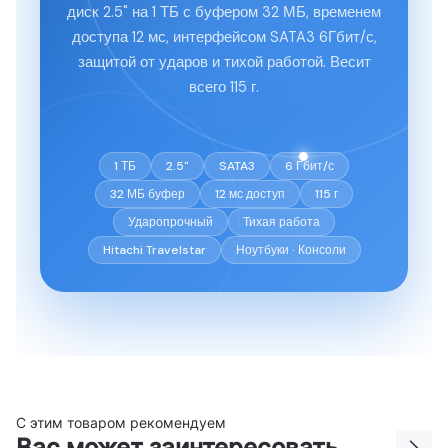
диск 2.5" на 1 ТБ с буфером 32 МБ, временем
доступа 12 мс, интерфейсом SATA3 6Гбит/с,
защитой от ударов и тихой работой. Весит
всего 115 г.
1 ТБ
2.5"
SATA3
6 Гбит/с
32 МБ буфер
12 мс доступ
115 г
Ударопрочный
Тихая работа
Hitachi Travelstar
Ноутбуки · Консоли
С этим товаром рекомендуем
Вас может заинтересовать