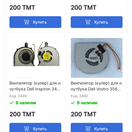
200 ТМТ
200 ТМТ
Купить
Купить
Вентилятор (кулер) для н
Вентилятор (кулер) для н
оутбука Dell Inspiron 345
оутбука Dell Vostro 3560
8, 3468, 3459, 3558 p/n
p/n AB07005HX12E300
Код: 3448
Код: 3460
DFS541105FC0T
В наличии
В наличии
200 ТМТ
200 ТМТ
Купить
Купить