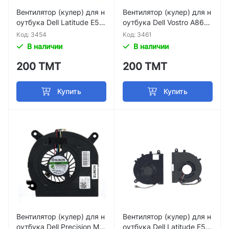
Вентилятор (кулер) для н
Вентилятор (кулер) для н
оутбука Dell Latitude E54
оутбука Dell Vostro A860
30 p/n BATA0613R5H
A840 1410 p/n DFS45130
Код: 3454
Код: 3461
5M10T PP38L PP37L
В наличии
В наличии
200 ТМТ
200 ТМТ
Купить
Купить
Вентилятор (кулер) для н
Вентилятор (кулер) для н
оутбука Dell Precision M4
оутбука Dell Latitude E55