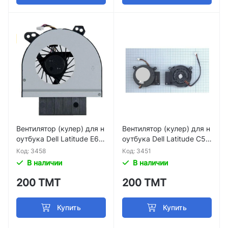
Вентилятор (кулер) для н
Вентилятор (кулер) для н
оутбука Dell Latitude E65
оутбука Dell Latitude C50
20 GT9XP p/n AB07505H
0 p/n udqfzph01cqu
Код: 3458
Код: 3451
X11E300
В наличии
В наличии
200 ТМТ
200 ТМТ
Купить
Купить