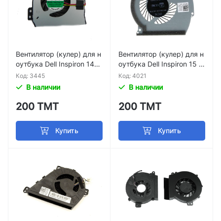
Вентилятор (кулер) для н
Вентилятор (кулер) для н
оутбука Dell Inspiron 146
оутбука Dell Inspiron 15 7
4, 1564, 1764, p/n P08F P
566 /7567 (Right) P/N XR-
Код: 3445
Код: 4021
09G 14R N4010 FN68
717408FX
В наличии
В наличии
200 ТМТ
200 ТМТ
Купить
Купить