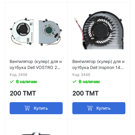
Вентилятор (кулер) для н
Вентилятор (кулер) для н
оутбука Dell VOSTRO 252
оутбука Dell Inspiron 14Z
1 3521 5531 V2521 p/n XR
5423 P35G p/n DFS4708
Код: 3459
Код: 3446
BIJIBENFAN P100
05WL0T FBCT
В наличии
В наличии
200 ТМТ
200 ТМТ
Купить
Купить