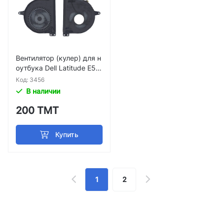
Вентилятор (кулер) для н
оутбука Dell Latitude E54
70 p/n WKT5Y
Код: 3456
В наличии
200 ТМТ
Купить
1
2