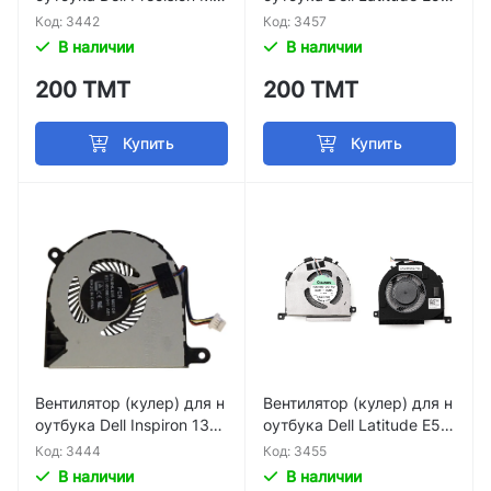
400, Latitude E6500 p/n Z
30 p/n 09HTYD AVC BATA
Код: 3442
Код: 3457
B0507PGV1-6A YP387
0613R5H
В наличии
В наличии
200 ТМТ
200 ТМТ
Купить
Купить
Вентилятор (кулер) для н
Вентилятор (кулер) для н
оутбука Dell Inspiron 13-5
оутбука Dell Latitude E54
368, 13-5378 13-7368 13
50 p/n eg50050s1-c270-s
Код: 3444
Код: 3455
-7378 15-5568 15-7569
9a
В наличии
В наличии