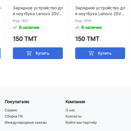
Зарядное устройство дл
Зарядное устройство дл
я ноутбука Lenovo 20V
я ноутбука Lenovo 20V
4.5A 5.5*2.5mm
2.25a 4.0*1.7mm
Код: 1821
Код: 1818
В наличии
В наличии
150 ТМТ
150 ТМТ
Покупателю
Компания
Сервис
О нас
Сборка ПК
Контакты
Международные заказы
Войти как партнёр