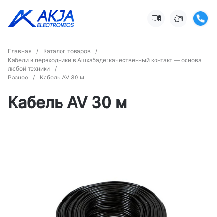
Главная
/
Каталог товаров
/
Кабели и переходники в Ашхабаде: качественный контакт — основа
любой техники
/
Разное
/
Кабель AV 30 м
Кабель AV 30 м