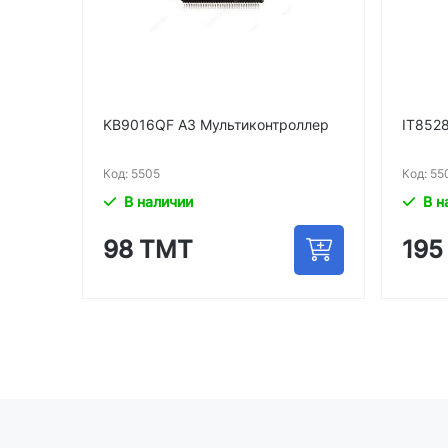
ролле
KB9016QF A3 Мультиконтроллер
IT8528
Код: 5505
Код: 55
В наличии
В н
98 ТМТ
195