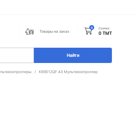
0
Сумма:
Товары на заказ
0 ТМТ
Найти
льтиконтроллеры
/
KB9012QF A3 Мультиконтроллер