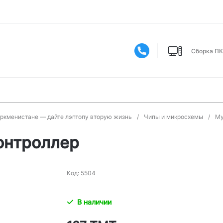
Сборка ПК
уркменистане — дайте лэптопу вторую жизнь
/
Чипы и микросхемы
/
Му
онтроллер
Код: 5504
В наличии